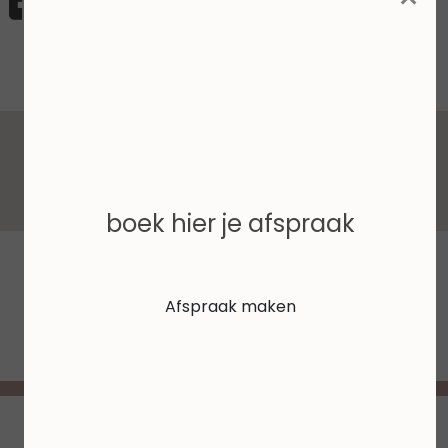
boek hier je afspraak
Afspraak maken